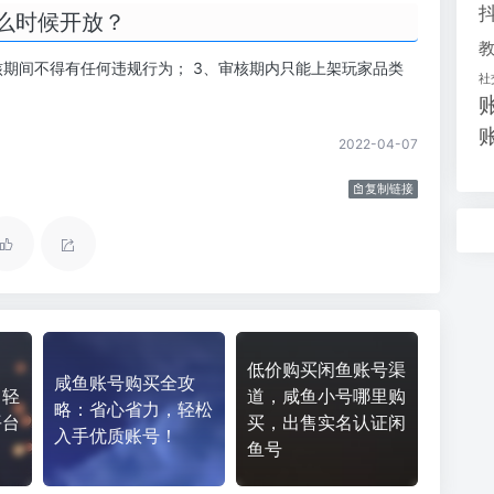
么时候开放？
审核期间不得有任何违规行为； 3、审核期内只能上架玩家品类
社
2022-04-07
复制链接
低价购买闲鱼账号渠
咸鱼账号购买全攻
：轻
道，咸鱼小号哪里购
略：省心省力，轻松
平台
买，出售实名认证闲
入手优质账号！
鱼号