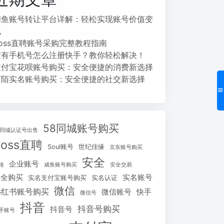
闲鱼账号转让平台详解：轻松实现账号价值变
现
Boss直聘账号采购完整教程指南
没有手机号怎么注册快手？教你轻松解决！
支付宝花呗账号购买：安全便捷的消费新选择
陌陌实名账号购买：安全便捷的社交新选择
58同城账号购买
8同城认证号出售
Boss直聘
Soul账号
世纪佳缘
京东账号购买
安全
企业账号
格
咸鱼账号购买
安全交易
安全购买
实名账号
实名支付宝账号购买
实名认证
微信
小红书账号购买
微信账号
快手
微信号
抖音
抖音号购买
抖音号
手账号