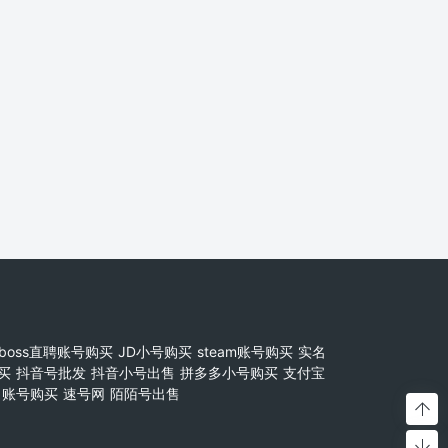
boss直聘账号购买
JD小号购买
steam账号购买
实名
买
抖音号批发
抖音小号出售
拼多多小号购买
支付宝
账号购买
速号网
陌陌号出售