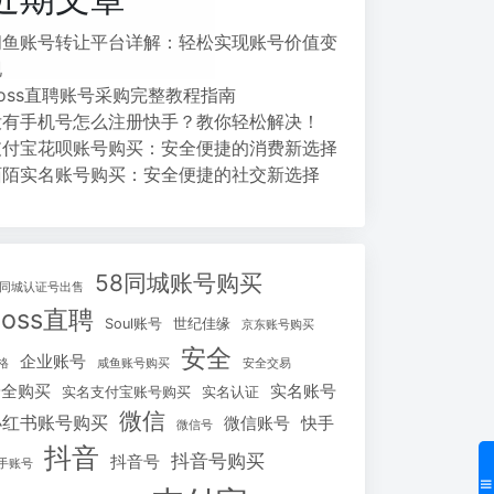
闲鱼账号转让平台详解：轻松实现账号价值变
现
Boss直聘账号采购完整教程指南
没有手机号怎么注册快手？教你轻松解决！
支付宝花呗账号购买：安全便捷的消费新选择
陌陌实名账号购买：安全便捷的社交新选择
58同城账号购买
8同城认证号出售
Boss直聘
Soul账号
世纪佳缘
京东账号购买
安全
企业账号
格
咸鱼账号购买
安全交易
安全购买
实名账号
实名支付宝账号购买
实名认证
微信
小红书账号购买
微信账号
快手
微信号
抖音
抖音号购买
抖音号
手账号