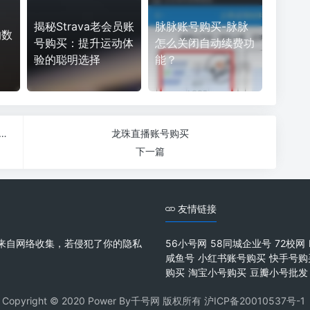
揭秘Strava老会员账
脉脉账号购买-脉脉
的数
号购买：提升运动体
怎么关闭自动续费功
验的聪明选择
能？
账号购买-想买一个映客号，哪里交易比较安全？
龙珠直播账号购买
下一篇
友情链接
来自网络收集，若侵犯了你的隐私
56小号网
58同城企业号
72校网
咸鱼号
小红书账号购买
快手号购
购买
淘宝小号购买
豆瓣小号批发
Copyright © 2020 Power By千号网 版权所有
沪ICP备20010537号-1