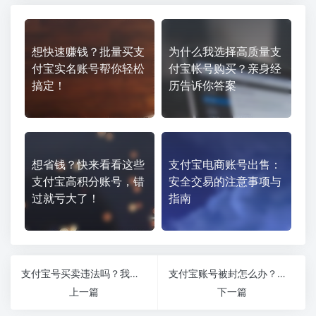
想快速赚钱？批量买支
为什么我选择高质量支
付宝实名账号帮你轻松
付宝帐号购买？亲身经
搞定！
历告诉你答案
想省钱？快来看看这些
支付宝电商账号出售：
支付宝高积分账号，错
安全交易的注意事项与
过就亏大了！
指南
支付宝号买卖违法吗？我咨询完律师终于放心了
支付宝账号被封怎么办？我学到的实用解决方案
上一篇
下一篇