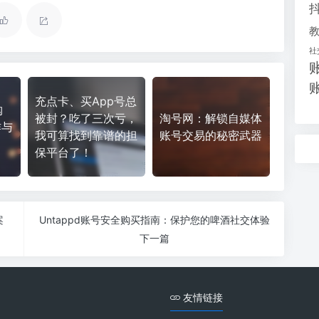
社
充点卡、买App号总
购
被封？吃了三次亏，
淘号网：解锁自媒体
作与
我可算找到靠谱的担
账号交易的秘密武器
保平台了！
案
Untappd账号安全购买指南：保护您的啤酒社交体验
下一篇
友情链接