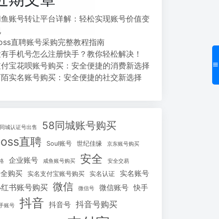
闲鱼账号转让平台详解：轻松实现账号价值变
现
Boss直聘账号采购完整教程指南
没有手机号怎么注册快手？教你轻松解决！
支付宝花呗账号购买：安全便捷的消费新选择
陌陌实名账号购买：安全便捷的社交新选择
58同城账号购买
8同城认证号出售
Boss直聘
Soul账号
世纪佳缘
京东账号购买
安全
企业账号
格
咸鱼账号购买
安全交易
安全购买
实名账号
实名支付宝账号购买
实名认证
微信
小红书账号购买
微信账号
快手
微信号
抖音
抖音号购买
抖音号
手账号