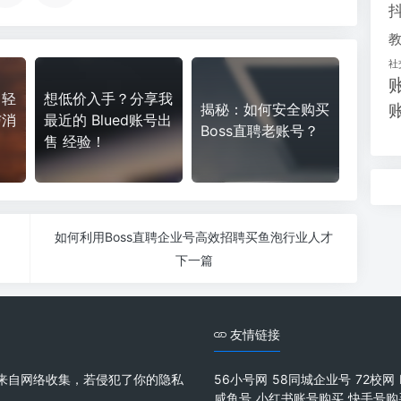
社
，轻
想低价入手？分享我
揭秘：如何安全购买
与消
最近的 Blued账号出
Boss直聘老账号？
售 经验！
如何利用Boss直聘企业号高效招聘买鱼泡行业人才
下一篇
友情链接
来自网络收集，若侵犯了你的隐私
56小号网
58同城企业号
72校网
咸鱼号
小红书账号购买
快手号购