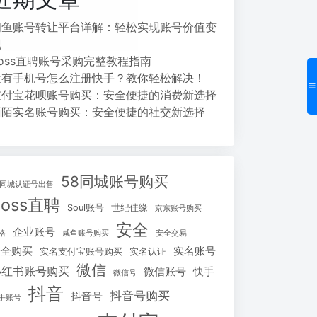
闲鱼账号转让平台详解：轻松实现账号价值变
现
Boss直聘账号采购完整教程指南
没有手机号怎么注册快手？教你轻松解决！
支付宝花呗账号购买：安全便捷的消费新选择
陌陌实名账号购买：安全便捷的社交新选择
58同城账号购买
8同城认证号出售
Boss直聘
Soul账号
世纪佳缘
京东账号购买
安全
企业账号
格
咸鱼账号购买
安全交易
安全购买
实名账号
实名支付宝账号购买
实名认证
微信
小红书账号购买
微信账号
快手
微信号
抖音
抖音号购买
抖音号
手账号