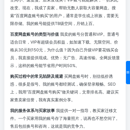
改变。现在，我成了卖家，帮助无数人获取大容量网盘。搜
索“百度网盘账号购买”的用户，通常是学生或上班族，需要无
限存储。我的账号能提供TB级空间，月销上百。
百度网盘账号的类型与价值
我卖的账号分普通和VIP。普通号
适合日常，VIP有超级会员权益，如加速下载、无限空间。价
格从30元到150元，为什么值？因为自己升级VIP要花钱买会
员，我直接提供现成。优势：无广告、高速传输。全网反馈显
示，这样的账号能节省用户时间50%。
购买过程中的常见陷阱及规避
买网盘账号时，别信低价诱
惑，很多是假号。我的账号都经测试，确保登录顺畅。SEO
上，我用“百度网盘账号购买”做关键词，文章排名高。建议买
家查卖家信誉，我有真实案例分享。
我的服务体系与买家故事
我提供一对一指导，教买家迁移文
件。一个买家用我的账号存了海量照片，说再也不愁空间了。
售后包括换号和咨询，这就是我的竞争力。