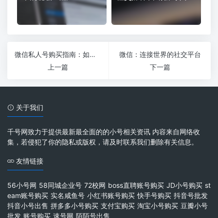
微信私人号购买指南：如何安全高效地获取优质资源
微信：连接世界的社交平台
上一篇
下一篇
关于我们
千号网致力于提供最新最全面的的小号相关资讯 内容来自网络收
集，若侵犯了你的隐私或版权，请及时联系我们删除有关信息。
友情链接
56小号网
58同城企业号
72校网
boss直聘账号购买
JD小号购买
st
eam账号购买
实名咸鱼号
小红书账号购买
快手号购买
抖音号批发
抖音小号出售
拼多多小号购买
支付宝购买
淘宝小号购买
豆瓣小号
批发
账号购买
速号网
陌陌号出售