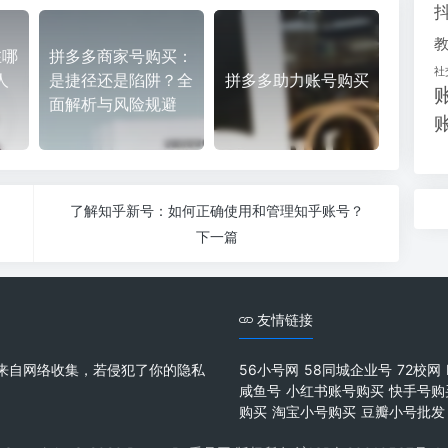
在哪
拼多多商家号购买：
社
人
是捷径还是陷阱？全
拼多多助力账号购买
面解析与风险规避
了解知乎新号：如何正确使用和管理知乎账号？
下一篇
友情链接
来自网络收集，若侵犯了你的隐私
56小号网
58同城企业号
72校网
咸鱼号
小红书账号购买
快手号购
购买
淘宝小号购买
豆瓣小号批发