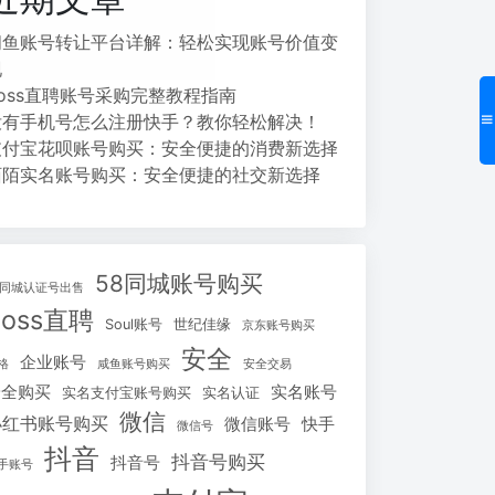
闲鱼账号转让平台详解：轻松实现账号价值变
现
Boss直聘账号采购完整教程指南
没有手机号怎么注册快手？教你轻松解决！
支付宝花呗账号购买：安全便捷的消费新选择
陌陌实名账号购买：安全便捷的社交新选择
58同城账号购买
8同城认证号出售
Boss直聘
Soul账号
世纪佳缘
京东账号购买
安全
企业账号
格
咸鱼账号购买
安全交易
安全购买
实名账号
实名支付宝账号购买
实名认证
微信
小红书账号购买
微信账号
快手
微信号
抖音
抖音号购买
抖音号
手账号