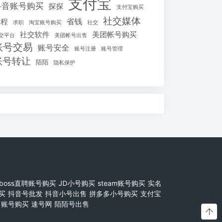
支付宝
抖音账号购买
探探
支付宝购买
社交媒体
省钱
教程
求职
淘宝账号购买
社交
社交软件
美团帐号购买
交平台
美团帐号出售
账号交易
账号安全
账号注册
账号管理
账号转让
陌陌
隐私保护
boss直聘账号购买
JD小号购买
steam账号购买
实名
买
抖音号批发
抖音小号出售
拼多多小号购买
支付宝
账号购买
速号网
陌陌号出售