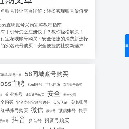
闲鱼账号转让平台详解：轻松实现账号价值变
现
Boss直聘账号采购完整教程指南
没有手机号怎么注册快手？教你轻松解决！
支付宝花呗账号购买：安全便捷的消费新选择
陌陌实名账号购买：安全便捷的社交新选择
58同城账号购买
8同城认证号出售
Boss直聘
Soul账号
世纪佳缘
京东账号购买
安全
企业账号
格
咸鱼账号购买
安全交易
安全购买
实名账号
实名支付宝账号购买
实名认证
微信
小红书账号购买
微信账号
快手
微信号
抖音
抖音号购买
抖音号
手账号