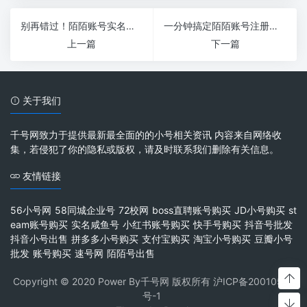
别再错过！陌陌账号实名认证流程轻松搞定，让你更安全更靠谱！
一分钟搞定陌陌账号注册，马上开启你的社交新世界！
上一篇
下一篇
关于我们
千号网致力于提供最新最全面的的小号相关资讯 内容来自网络收
集，若侵犯了你的隐私或版权，请及时联系我们删除有关信息。
友情链接
56小号网
58同城企业号
72校网
boss直聘账号购买
JD小号购买
st
eam账号购买
实名咸鱼号
小红书账号购买
快手号购买
抖音号批发
抖音小号出售
拼多多小号购买
支付宝购买
淘宝小号购买
豆瓣小号
批发
账号购买
速号网
陌陌号出售
Copyright © 2020 Power By千号网 版权所有
沪ICP备20010537
号-1