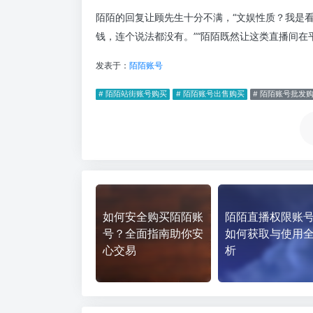
陌陌的回复让顾先生十分不满，“文娱性质？我是
钱，连个说法都没有。”“陌陌既然让这类直播间在
发表于：
陌陌账号
# 陌陌站街账号购买
# 陌陌账号出售购买
# 陌陌账号批发
如何安全购买陌陌账
陌陌直播权限账
号？全面指南助你安
如何获取与使用
心交易
析