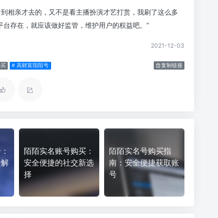
看到相亲才去的，又不是看主播扮演才艺打赏，我刷了这么多
平台存在，就应该做好监管，维护用户的权益吧。”
2021-12-03
购买
# 高财富陌陌号
复制链接
号：
陌陌实名账号购买：
陌陌实名号购买指
全解
安全便捷的社交新选
南：安全便捷获取账
择
号