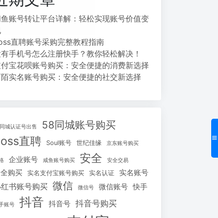
闲鱼账号转让平台详解：轻松实现账号价值变
现
Boss直聘账号采购完整教程指南
没有手机号怎么注册快手？教你轻松解决！
支付宝花呗账号购买：安全便捷的消费新选择
陌陌实名账号购买：安全便捷的社交新选择
58同城账号购买
8同城认证号出售
Boss直聘
Soul账号
世纪佳缘
京东账号购买
安全
企业账号
格
咸鱼账号购买
安全交易
安全购买
实名账号
实名支付宝账号购买
实名认证
微信
小红书账号购买
微信账号
快手
微信号
抖音
抖音号购买
抖音号
手账号