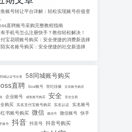
闲鱼账号转让平台详解：轻松实现账号价值变
现
Boss直聘账号采购完整教程指南
没有手机号怎么注册快手？教你轻松解决！
支付宝花呗账号购买：安全便捷的消费新选择
陌陌实名账号购买：安全便捷的社交新选择
58同城账号购买
8同城认证号出售
Boss直聘
Soul账号
世纪佳缘
京东账号购买
安全
企业账号
格
咸鱼账号购买
安全交易
安全购买
实名账号
实名支付宝账号购买
实名认证
微信
小红书账号购买
微信账号
快手
微信号
抖音
抖音号购买
抖音号
手账号