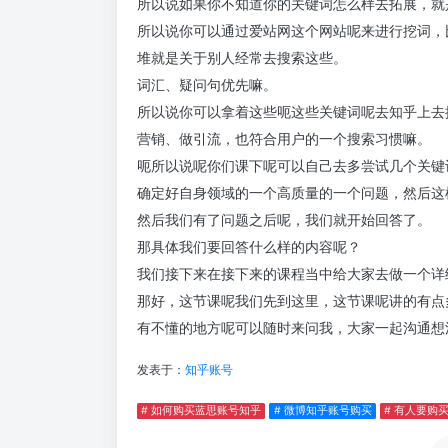
所以说如果你不知道你的关键词怎么样去拓展，就
所以说你可以通过爱站网这个网站呢来进行挖词，
堆就是关于别人经常去搜索这些。
词汇、疑问句优先嘛。
所以说你可以拿着这些呃这些关键词呢去知乎上去
营销、做引流，也符合用户的一个搜索习惯嘛。
呃所以说呢你们课下呢可以自己去多尝试几个关键
确定好自身领域的一个高质量的一个问题，然后这
然后我们有了问题之后呢，我们就开始回答了。
那具体我们要回答什么样的内容呢？
我们接下来在接下来的课程当中给大家去做一个详
那好，这节课呢我们先到这里，这节课呢讲的有点
有不懂的地方呢可以随时来问我，大家一起沟通想
发表于：
知乎账号
# 如何购买蓝思账号知乎
# 微博知乎账号购买
# 有人要购