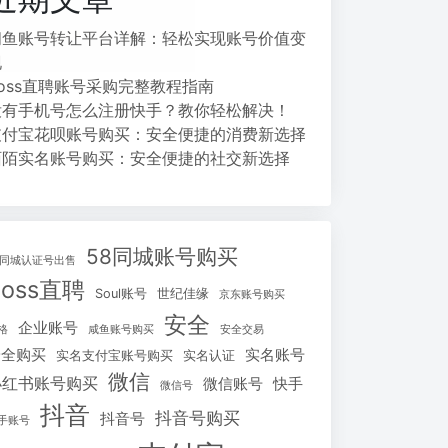
闲鱼账号转让平台详解：轻松实现账号价值变
现
Boss直聘账号采购完整教程指南
没有手机号怎么注册快手？教你轻松解决！
支付宝花呗账号购买：安全便捷的消费新选择
陌陌实名账号购买：安全便捷的社交新选择
58同城账号购买
8同城认证号出售
Boss直聘
Soul账号
世纪佳缘
京东账号购买
安全
企业账号
格
咸鱼账号购买
安全交易
安全购买
实名账号
实名支付宝账号购买
实名认证
微信
小红书账号购买
微信账号
快手
微信号
抖音
抖音号购买
抖音号
手账号