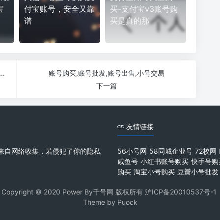
宝
付宝账号，安全又靠
买-支付宝v3账号购
谱
买是真的那
买-想办理支付宝账号买东西。注册那个需要信用卡什么嘛？需要什么条件注册
账号购买,账号批发,账号出售,小号交易
下一篇
友情链接
来自网络收集，若侵犯了你的隐私
56小号网
58同城企业号
72校网
咸鱼号
小红书账号购买
快手号购
购买
淘宝小号购买
豆瓣小号批发
Copyright © 2020 Power By千号网 版权所有
沪ICP备20010537号-1
Theme by
Puock