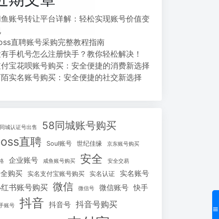
闲鱼账号转让平台详解：轻松实现账号价值变
现
Boss直聘账号采购完整教程指南
没有手机号怎么注册快手？教你轻松解决！
支付宝花呗账号购买：安全便捷的消费新选择
陌陌实名账号购买：安全便捷的社交新选择
58同城账号购买
8同城认证号出售
Boss直聘
Soul账号
世纪佳缘
京东账号购买
安全
企业账号
格
咸鱼账号购买
安全交易
安全购买
实名账号
实名支付宝账号购买
实名认证
微信
小红书账号购买
微信账号
快手
微信号
抖音
抖音号购买
抖音号
手账号