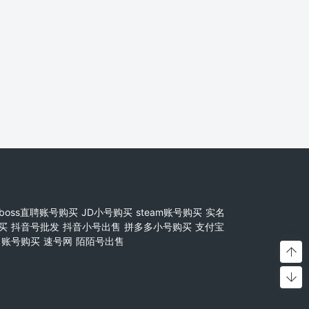
boss直聘账号购买
JD小号购买
steam账号购买
实名
买
抖音号批发
抖音小号出售
拼多多小号购买
支付宝
账号购买
速号网
陌陌号出售