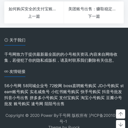
如何购买安全的支付宝账号？
美团账号出售：赚取稳定收益的秘密
上一篇
下一篇
关于我们
千号网致力于提供最新最全面的的小号相关资讯 内容来自网络收
集，若侵犯了你的隐私或版权，请及时联系我们删除有关信息。
友情链接
56小号网
58同城企业号
72校网
boss直聘账号购买
JD小号购买
st
eam账号购买
实名咸鱼号
小红书账号购买
快手号购买
抖音号批发
抖音小号出售
拼多多小号购买
支付宝购买
淘宝小号购买
豆瓣小号
批发
账号购买
速号网
陌陌号出售
Copyright © 2020 Power By千号网 版权所有
沪ICP备20010537
号-1
Theme by
Puock