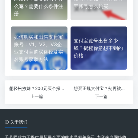
么嘛？需要什么条件注
宝账号怎么购买
册
如何购买和出售支付宝
支付宝账号出售多少
账号：V1、V2、V3企
钱？揭秘你意想不到的
业支付宝购买途径及实
价格！
名账号获取方法
想轻松撩妹？200元买个探探女号，撩妹神器！
想买正规支付宝？别再被骗了！这里有最靠谱的购买渠道！
上一篇
下一篇
关于我们
千号网致力于提供最新最全面的的小号相关资讯 内容来自网络收