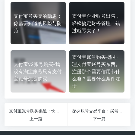
支付宝号买卖的隐患：
支付宝企业账号出售，
你需要知道的风险与防
轻松搞定财务管理，错
范
过就亏大了！
支付宝账号购买-想办
支付宝v2账号购买-我
理支付宝账号买东西。
没有淘宝账号只有支付
注册那个需要信用卡什
宝账号怎么购买
么嘛？需要什么条件注
册
支付宝账号购买渠道：快速搞定，省时省力！
探探账号交易平台：买号卖号更安全，轻松拥有高质量账号！
上一篇
下一篇