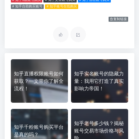
# 知乎自助购买账号
# 知乎账号在线购买
复制链接
知乎直播权限账号如何
知乎实名账号的隐藏力
获取？一文带你了解全
量：我用它打造了真实
流程！
影响力帝国！
知乎老号多少钱？揭秘
知乎千粉账号购买平台
账号交易市场价格与风
是真的吗？
险